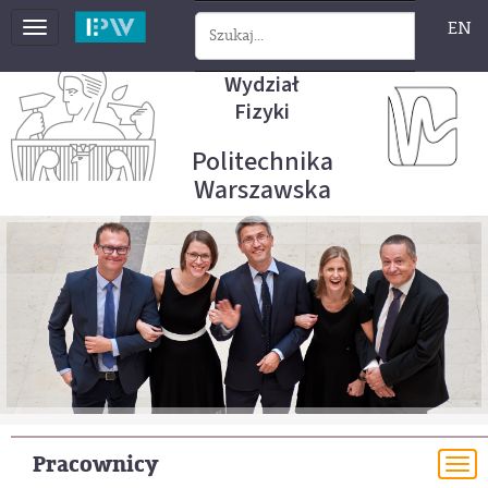
EN
Toggle
navigation
Wydział
Fizyki
Politechnika
Warszawska
Pracownicy
To