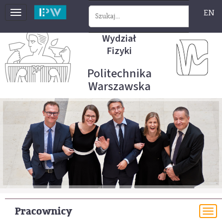
EN
Toggle
navigation
Wydział
Fizyki
Politechnika
Warszawska
Pracownicy
To