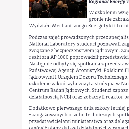
Regional Energy 
W szkoleniu wzięł
gronie nie zabrak
Wydziału Mechanicznego Energetyki i Lotn
Podczas zajęć prowadzonych przez specjali
National Laboratory studenci poznawali za
związane z bezpieczeństwem jądrowym. Zaj
reaktora AP 1000 poprowadził przedstawici
Następnie odbyły się spotkania z przedstaw
Państwowej Agencji Atomistyki, Polskimi 
Jądrowymi i Urzędem Dozoru Technicznego
szkolenie zakończyła wizyta studyjna w 
Centrum Badań Jądrowych. Studenci zapoznal
działalnością NCBJ oraz zobaczyli reaktor
Dodatkowo pierwszego dnia szkoły letniej 
zaangażowanych uczelni technicznych spotka
przedstawicielami ministerstwa oraz delega
omówić plany dalszej działalności w ramac