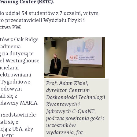
Training Cent
er (RETC).
o udział 54 studentów z 7 uczelni, w tym
ło przedstawicieli Wydziału Fizyki i
ictwa PW.
stów z Oak Ridge
gadnienia
ęcia dotyczące
el Westinghouse.
icielami
Elektrowniami
. Tygodniowe
Prof. Adam Kisiel,
Narodowym
dyrektor Centrum
i się z
Doskonałości Technologii
 badawczy MARIA.
Kwantowych i
Jądrowych C-QuaNT,
przedstawiciele
podczas powitania gości i
li się z
uczestników
cją z USA, aby
wydarzenia, fot.
h RETC.