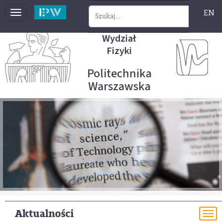
EN
Toggle
navigation
Wydział
Fizyki
Politechnika
Warszawska
Aktualności
To