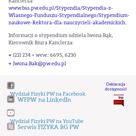
Kanclerza:
www.bss.pw.edu.pl/Stypendia/Stypendia-z-
Wlasnego-Funduszu-Stypendialnego/Stypendium-
naukowe-Rektora-dla-nauczycieli-akademickich
.
Informacji o stypendium udziela Iwona Bąk,
Kierownik Biura Kanclerza:
(22) 234 + wew.: 6695, 6230
Iwona.Bak@pw.edu.pl
Deklaracja
dostępności
Wydział Fizyki PW na Facebook
WFPW na LinkedIn
Wydział Fizyki PW na YouTube
Serwis FIZYKA BG PW