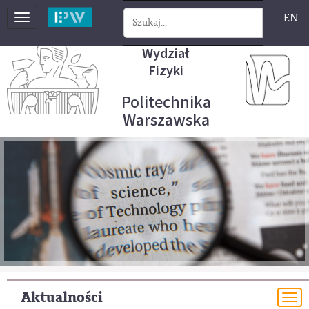
EN
Toggle
navigation
Wydział
Fizyki
Politechnika
Warszawska
Aktualności
To