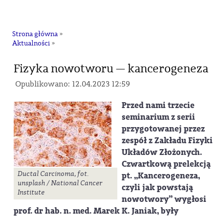
na
Strona główna
»
Aktualności
»
Fizyka nowotworu — kancerogeneza
Opublikowano: 12.04.2023 12:59
Przed nami trzecie
seminarium z serii
przygotowanej przez
zespół z Zakładu Fizyki
Układów Złożonych.
Czwartkową prelekcją
Ductal Carcinoma, fot.
pt. „Kancerogeneza,
unsplash / National Cancer
czyli jak powstają
Institute
nowotwory” wygłosi
prof. dr hab. n. med. Marek K. Janiak, były