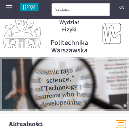
EN
Toggle
navigation
Wydział
Fizyki
Politechnika
Warszawska
Aktualności
To