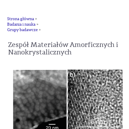
na
Strona główna
»
Badania i nauka
»
Grupy badawcze
»
Zespół Materiałów Amorficznych i
Nanokrystalicznych