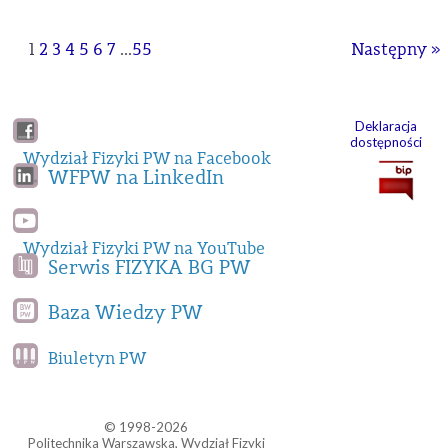
1
2
3
4
5
6
7
...
55
Następny »
Deklaracja
dostępności
Wydział Fizyki PW na Facebook
WFPW na LinkedIn
Wydział Fizyki PW na YouTube
Serwis FIZYKA BG PW
Baza Wiedzy PW
Biuletyn PW
© 1998-2026
Politechnika Warszawska, Wydział Fizyki