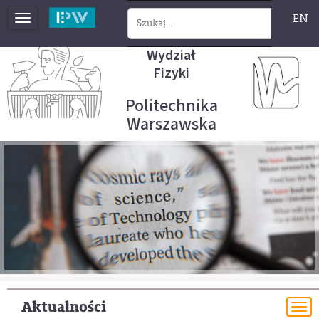
EN
Toggle
navigation
Wydział
Fizyki
Politechnika
Warszawska
Aktualności
To