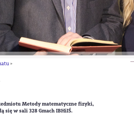
natu
»
.
przedmiotu Metody matematyczne fizyki,
ą się w sali 328 Gmach IBHiIŚ.