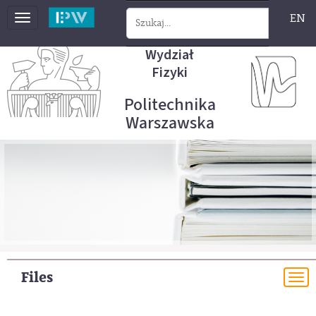
EN
Toggle
navigation
Wydział
Fizyki
Politechnika
Warszawska
Files
To
na