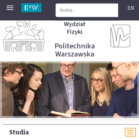
EN
Toggle
navigation
Wydział
Fizyki
Politechnika
Warszawska
Studia
To