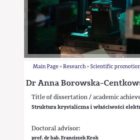
Main Page
Research
Scientific promotio
»
»
dr Anna Borowska-Centkow
Title of dissertation / academic achie
Struktura krystaliczna i właściwości elek
Doctoral advisor:
prof. dr hab. Franciszek Krok