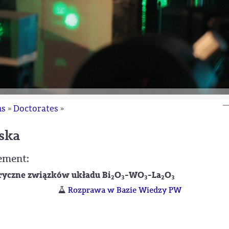
ns
Doctorates
»
»
ska
vement:
tryczne związków układu Bi
O
-WO
-La
O
2
3
3
2
3
Rozprawa w Bazie Wiedzy PW