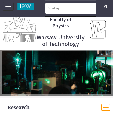
PL
Toggle
navigation
Faculty of
Physics
Warsaw University
of Technology
Research
To