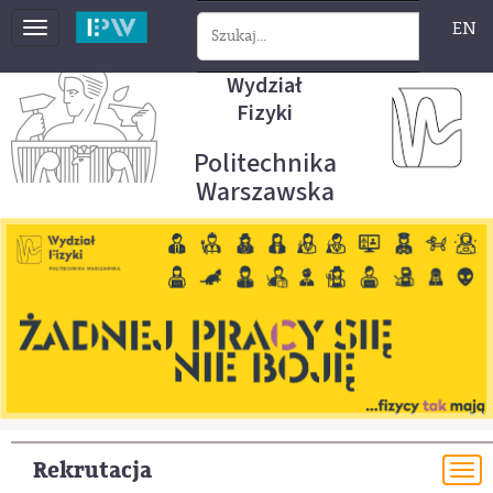
EN
Toggle
navigation
Wydział
Fizyki
Politechnika
Warszawska
Rekrutacja
To