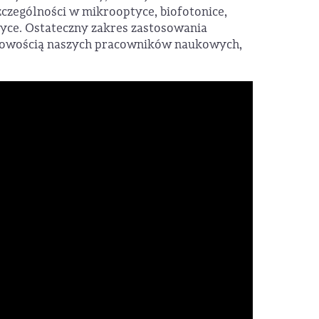
czególności w mikrooptyce, biofotonice,
dyce. Ostateczny zakres zastosowania
słowością naszych pracowników naukowych,