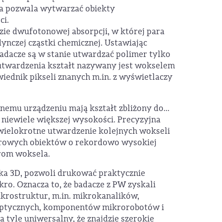
ra pozwala wytwarzać obiekty
ci.
zie dwufotonowej absorpcji, w której para
ynczej cząstki chemicznej. Ustawiając
adacze są w stanie utwardzać polimer tylko
utwardzenia kształt nazywany jest wokselem
wiednik pikseli znanych m.in. z wyświetlaczy
mu urządzeniu mają kształt zbliżony do...
 niewiele większej wysokości. Precyzyjna
wielokrotne utwardzenie kolejnych wokseli
arowych obiektów o rekordowo wysokiej
rom woksela.
rka 3D, pozwoli drukować praktycznie
ro. Oznacza to, że badacze z PW zyskali
krostruktur, m.in. mikrokanalików,
optycznych, komponentów mikrorobotów i
 tyle uniwersalny, że znajdzie szerokie