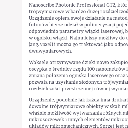
Nanoscribe Photonic Professional GT2, któ
trójwymiarowe w bardzo dużej rozdzielczoś
Urządzenie opiera swoje działanie na metod
fotonów bierze udział w polimeryzacji pojed
odpowiednio parametry wiązki laserowej, b
w ognisku wiązki. Najmniejszy możliwy do 
(ang.
voxel
) i można go traktować jako odpo
dwuwymiarowych.
Woksele otrzymywane dzięki nowo zakupione
oscypka o średnicy rzędu 100 nanometrów i
zmiana położenia ogniska laserowego oraz 
pozwala na uzyskanie złożonych trójwymi
rozdzielczości przestrzennej równej wymia
Urządzenie, podobnie jak każda inna druka
dowolne trójwymiarowe obiekty w skali mik
właśnie możliwość wytwarzania różnych mi
mikrosoczewek i innych elementów mikro
układów mikromechanicznych. Sprzęt jest na