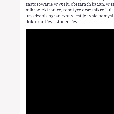
zastosowanie w wielu obszarach badań, w sz
mikroelektronice, robotyce oraz mikroflui
urządzenia ograniczony jest jedynie pomy
doktorantów i studentów.