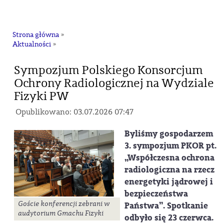
na
Strona główna
»
Aktualności
»
Sympozjum Polskiego Konsorcjum
Ochrony Radiologicznej na Wydziale
Fizyki PW
Opublikowano: 03.07.2026 07:47
Byliśmy gospodarzem
3. sympozjum PKOR pt.
„Współczesna ochrona
radiologiczna na rzecz
energetyki jądrowej i
bezpieczeństwa
Goście konferencji zebrani w
Państwa”. Spotkanie
audytorium Gmachu Fizyki
odbyło się 23 czerwca.