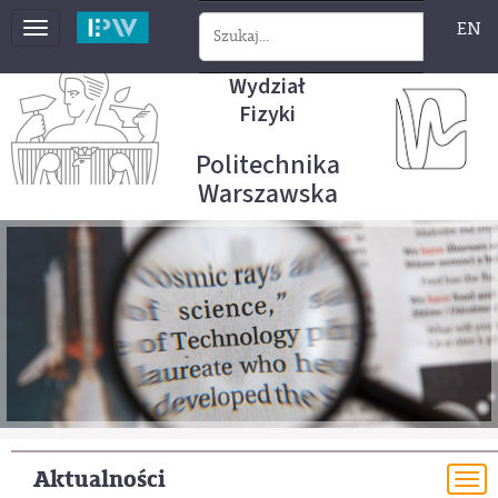
EN
Toggle
navigation
Wydział
Fizyki
Politechnika
Warszawska
Aktualności
To