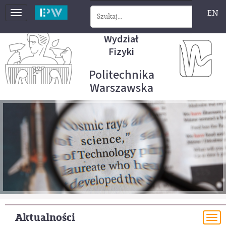
EN
Toggle
navigation
Wydział
Fizyki
Politechnika
Warszawska
Aktualności
To