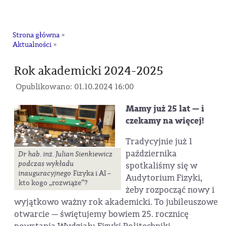
na
Strona główna
»
Aktualności
»
Rok akademicki 2024-2025
Opublikowano: 01.10.2024 16:00
Mamy już 25 lat — i
czekamy na więcej!
Tradycyjnie już 1
października
Dr hab. inż. Julian Sienkiewicz
podczas wykładu
spotkaliśmy się w
inauguracyjnego
Fizyka i AI –
Audytorium Fizyki,
kto kogo „rozwiąże”?
żeby rozpocząć nowy i
wyjątkowo ważny rok akademicki. To jubileuszowe
otwarcie — świętujemy bowiem 25. rocznicę