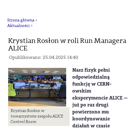
na
Strona główna
»
Aktualności
»
Krystian Rosłon w roli Run Managera
ALICE
Opublikowano: 25.04.2025 14:40
Nasz fizyk pełni
odpowiedzialną
funkcję w CERN-
owskim
eksperymencie ALICE —
już po raz drugi
Krystian Rosłon w
powierzono mu
towarzystwie zespołu
ALICE
koordynowanie
Control Room
działań w czasie