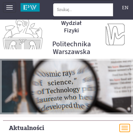
EN
Toggle
navigation
Wydział
Fizyki
Politechnika
Warszawska
Aktualności
To