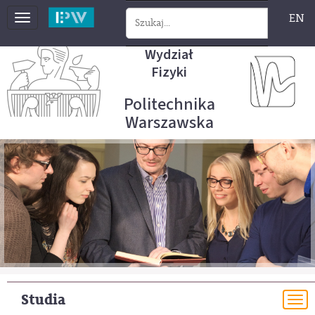
EN
Toggle
navigation
Wydział
Fizyki
Politechnika
Warszawska
Studia
To