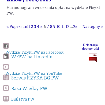
Harmonogram wnoszenia opłat na wydziale Fizyki
PW:
« Poprzedni
1
2
3
4
5
6
7
8
9
10
11
12
...
25
Następny »
Deklaracja
dostępności
Wydział Fizyki PW na Facebook
WFPW na LinkedIn
Wydział Fizyki PW na YouTube
Serwis FIZYKA BG PW
Baza Wiedzy PW
Biuletyn PW