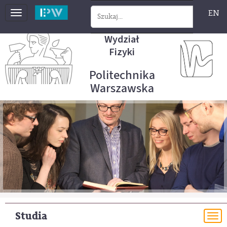
EN
Toggle
navigation
Wydział
Fizyki
Politechnika
Warszawska
Studia
To