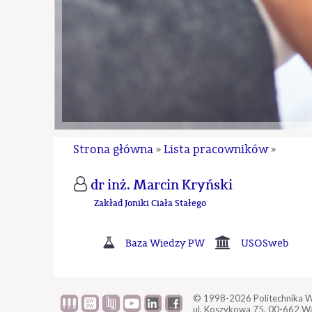
Strona główna
Lista pracowników
»
»
dr inż. Marcin Kryński
Zakład Joniki Ciała Stałego
Baza Wiedzy PW
USOSweb
© 1998-2026
Politechnika 
ul. Koszykowa 75,
00-662 W