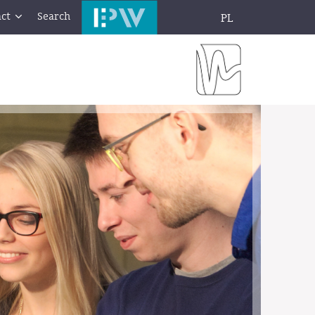
ct
Search
PL