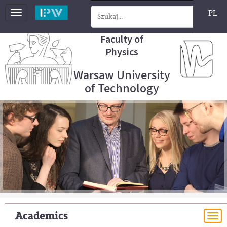
PL
Toggle
navigation
Faculty of
Physics
Warsaw University
of Technology
Academics
To