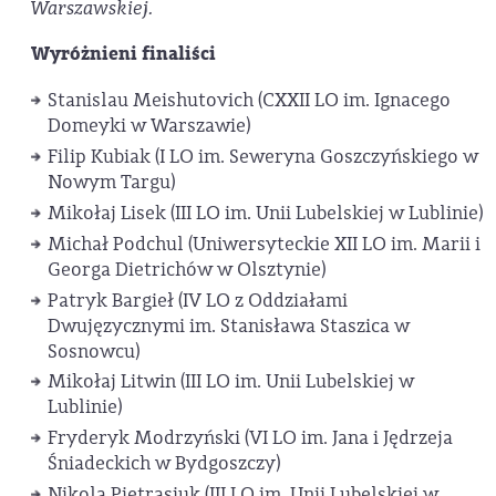
Warszawskiej.
Wyróżnieni finaliści
Stanislau Meishutovich (CXXII LO im. Ignacego
Domeyki w Warszawie)
Filip Kubiak (I LO im. Seweryna Goszczyńskiego w
Nowym Targu)
Mikołaj Lisek (III LO im. Unii Lubelskiej w Lublinie)
Michał Podchul (Uniwersyteckie XII LO im. Marii i
Georga Dietrichów w Olsztynie)
Patryk Bargieł (IV LO z Oddziałami
Dwujęzycznymi im. Stanisława Staszica w
Sosnowcu)
Mikołaj Litwin (III LO im. Unii Lubelskiej w
Lublinie)
Fryderyk Modrzyński (VI LO im. Jana i Jędrzeja
Śniadeckich w Bydgoszczy)
Nikola Pietrasiuk (III LO im. Unii Lubelskiej w