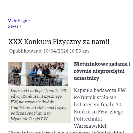
na
Main Page
»
News
»
XXX Konkurs Fizyczny za nami!
Opublikowano: 10/04/2026 10:55 am
Nietuzinkowe zadania i
równie nieprzeciętni
uczestnicy
Kapsuła badawcza PW
Laureaci i najlepsi finaliści 30.
edycji Konkursu Fizycznego
ReTurnik stała się
PW, nauczyciele dwójki
bohaterem finału 30.
finalistów, a także nasi fizycy
Konkursu Fizycznego
podczas spotkania na
Politechniki
Wydziale Fizyki PW
Warszawskiej.