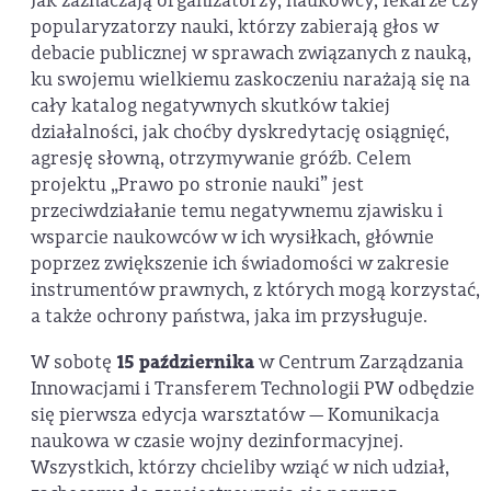
Jak zaznaczają organizatorzy, naukowcy, lekarze czy
popularyzatorzy nauki, którzy zabierają głos w
debacie publicznej w sprawach związanych z nauką,
ku swojemu wielkiemu zaskoczeniu narażają się na
cały katalog negatywnych skutków takiej
działalności, jak choćby dyskredytację osiągnięć,
agresję słowną, otrzymywanie gróźb. Celem
projektu „Prawo po stronie nauki” jest
przeciwdziałanie temu negatywnemu zjawisku i
wsparcie naukowców w ich wysiłkach, głównie
poprzez zwiększenie ich świadomości w zakresie
instrumentów prawnych, z których mogą korzystać,
a także ochrony państwa, jaka im przysługuje.
W sobotę
15 października
w Centrum Zarządzania
Innowacjami i Transferem Technologii PW odbędzie
się pierwsza edycja warsztatów — Komunikacja
naukowa w czasie wojny dezinformacyjnej.
Wszystkich, którzy chcieliby wziąć w nich udział,