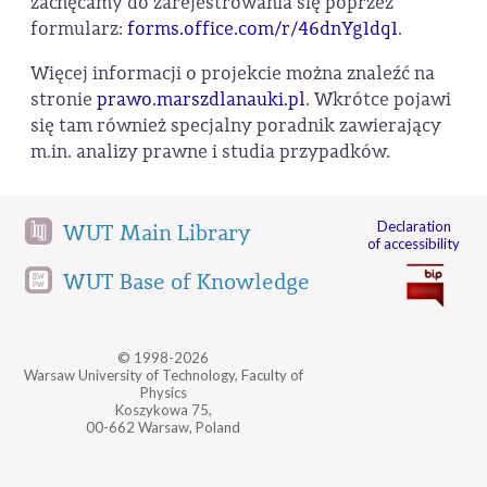
zachęcamy do zarejestrowania się poprzez
formularz:
forms.office.com/r/46dnYg1dq1
.
Więcej informacji o projekcie można znaleźć na
stronie
prawo.marszdlanauki.pl
. Wkrótce pojawi
się tam również specjalny poradnik zawierający
m.in. analizy prawne i studia przypadków.
Declaration
WUT Main Library
of accessibility
WUT Base of Knowledge
© 1998-2026
Warsaw University of Technology, Faculty of
Physics
Koszykowa 75,
00-662 Warsaw, Poland