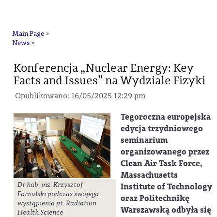
na
Main Page
»
News
»
Konferencja „Nuclear Energy: Key
Facts and Issues” na Wydziale Fizyki
Opublikowano: 16/05/2025 12:29 pm
Tegoroczna europejska
edycja trzydniowego
seminarium
organizowanego przez
Clean Air Task Force,
Massachusetts
Dr hab. inż. Krzysztof
Institute of Technology
Fornalski podczas swojego
oraz Politechnikę
wystąpienia pt. Radiation
Warszawską odbyła się
Health Science