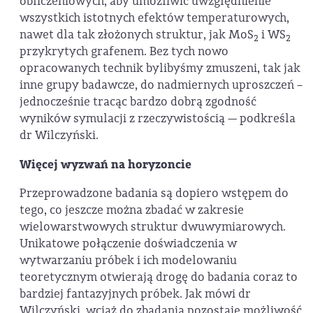
obliczeniowych, aby umożliwić uwzględnienie
wszystkich istotnych efektów temperaturowych,
nawet dla tak złożonych struktur, jak MoS
i WS
2
2
przykrytych grafenem. Bez tych nowo
opracowanych technik bylibyśmy zmuszeni, tak jak
inne grupy badawcze, do nadmiernych uproszczeń –
jednocześnie tracąc bardzo dobrą zgodność
wyników symulacji z rzeczywistością — podkreśla
dr Wilczyński.
Więcej wyzwań na horyzoncie
Przeprowadzone badania są dopiero wstępem do
tego, co jeszcze można zbadać w zakresie
wielowarstwowych struktur dwuwymiarowych.
Unikatowe połączenie doświadczenia w
wytwarzaniu próbek i ich modelowaniu
teoretycznym otwierają drogę do badania coraz to
bardziej fantazyjnych próbek. Jak mówi dr
Wilczyński, wciąż do zbadania pozostaje możliwość