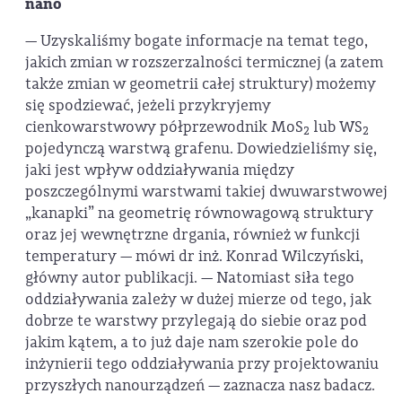
nano
— Uzyskaliśmy bogate informacje na temat tego,
jakich zmian w rozszerzalności termicznej (a zatem
także zmian w geometrii całej struktury) możemy
się spodziewać, jeżeli przykryjemy
cienkowarstwowy półprzewodnik MoS
lub WS
2
2
pojedynczą warstwą grafenu. Dowiedzieliśmy się,
jaki jest wpływ oddziaływania między
poszczególnymi warstwami takiej dwuwarstwowej
„kanapki” na geometrię równowagową struktury
oraz jej wewnętrzne drgania, również w funkcji
temperatury — mówi dr inż. Konrad Wilczyński,
główny autor publikacji. — Natomiast siła tego
oddziaływania zależy w dużej mierze od tego, jak
dobrze te warstwy przylegają do siebie oraz pod
jakim kątem, a to już daje nam szerokie pole do
inżynierii tego oddziaływania przy projektowaniu
przyszłych nanourządzeń — zaznacza nasz badacz.