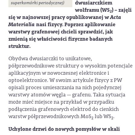
dwusiarczkiem
superkomórki periodycznej)
wolframu (WS
) – zajęli
2
się w najnowszej pracy opublikowanej w
Acta
Materialia
nasi fizycy. Poprzez aplikowanie
warstwy grafenowej chcieli sprawdzić, jak
zmienią się właściwości fizyczne badanych
struktur.
Obydwa dwusiarczki to unikatowe,
półprzewodnikowe struktury o wysokim potencjale
aplikacyjnym w nowoczesnej elektronice i
optoelektronice. W swoim artykule fizycy z PW
opisali proces umieszczania na nich pojedynczej
warstwy atomów węgla — grafenu. Taka sytuacja
może mieć miejsce na przykład w przypadku
podłączenia grafenowych elektrod do cienkich
warstw półprzewodnikowych MoS
lub WS
.
2
2
Uchylone drzwi do nowych pomysłów w skali