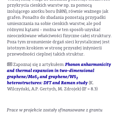
przykrycia cienkich warstw np. za pomocą
izolującego azotku boru (hBN), równie ważnego jak
grafen. Ponadto do zbadania pozostają przypadki
umieszczania na sobie cienkich warstw, ale pod
różnymi kątami – można w ten sposób uzyskać
nieoczekiwane właściwości fizyczne całej struktury.
Poza tym zrozumienie drgań sieci krystalicznej jest
istotnym krokiem w stronę przyszłej inżynierii
przewodności cieplnej takich struktur.
Zapoznaj się z artykułem:
Phonon anharmonicity
and thermal expansion in two-dimensional
graphene/MoS
and graphene/WS
2
2
heterostructures: DFT and Raman study
(K.
Wilczyński, A.P. Gertych, M. Zdrojek) (IF = 8.3)
Prace w projekcie zostały sfinansowane z grantu