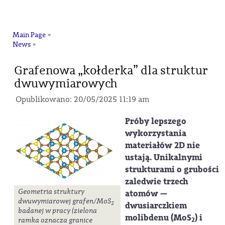
na
Main Page
»
News
»
Grafenowa „kołderka” dla struktur
dwuwymiarowych
Opublikowano: 20/05/2025 11:19 am
Próby lepszego
wykorzystania
materiałów 2D nie
ustają. Unikalnymi
strukturami o grubości
zaledwie trzech
Geometria struktury
atomów —
dwuwymiarowej grafen/MoS
2
dwusiarczkiem
badanej w pracy (zielona
molibdenu (MoS
) i
2
ramka oznacza granice