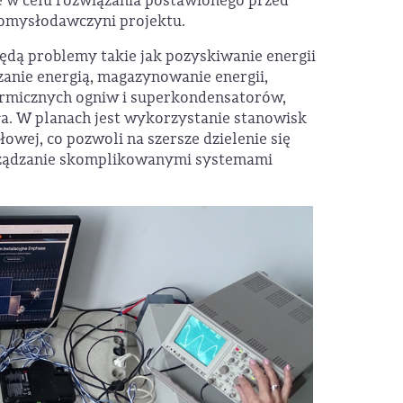
 w celu rozwiązania postawionego przed
pomysłodawczyni projektu.
dą problemy takie jak pozyskiwanie energii
zanie energią, magazynowanie energii,
ermicznych ogniw i superkondensatorów,
ła. W planach jest wykorzystanie stanowisk
ej, co pozwoli na szersze dzielenie się
zarządzanie skomplikowanymi systemami