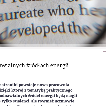
awialnych źródłach energii
atroniki powstaje nowa pracownia
dzięki której z tematyką praktycznego
odnawialnych źródeł energii będą mogli
e tylko studenci, ale również uczniowie