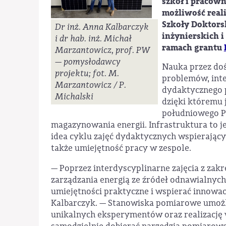
szkół i pracow
możliwość reali
Szkoły Doktors
Dr inż. Anna Kalbarczyk
inżynierskich i
i dr hab. inż. Michał
ramach grantu
Marzantowicz, prof. PW
— pomysłodawcy
Nauka przez do
projektu; fot. M.
problemów, inte
Marzantowicz / P.
dydaktycznego p
Michalski
dzięki któremu 
południowego P
magazynowania energii. Infrastruktura to je
idea cyklu zajęć dydaktycznych wspierający
także umiejętność pracy w zespole.
— Poprzez interdyscyplinarne zajęcia z za
zarządzania energią ze źródeł odnawialny
umiejętności praktyczne i wspierać innowa
Kalbarczyk. — Stanowiska pomiarowe umożl
unikalnych eksperymentów oraz realizację 