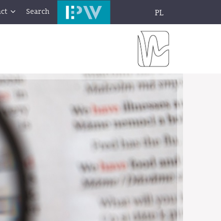
ct
Search
PL