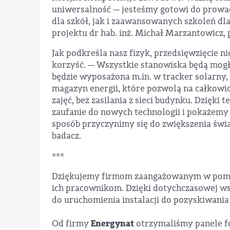
uniwersalność — jesteśmy gotowi do prow
dla szkół, jak i zaawansowanych szkoleń d
projektu dr hab. inż. Michał Marzantowicz,
Jak podkreśla nasz fizyk, przedsięwzięcie ni
korzyść. — Wszystkie stanowiska będą mogł
będzie wyposażona m.in. w tracker solarny
magazyn energii, które pozwolą na całkowi
zajęć, bez zasilania z sieci budynku. Dzięk
zaufanie do nowych technologii i pokażemy 
sposób przyczynimy się do zwiększenia świ
badacz.
***
Dziękujemy firmom zaangażowanym w pomo
ich pracownikom. Dzięki dotychczasowej ws
do uruchomienia instalacji do pozyskiwania 
Energynat
Od firmy
otrzymaliśmy panele f