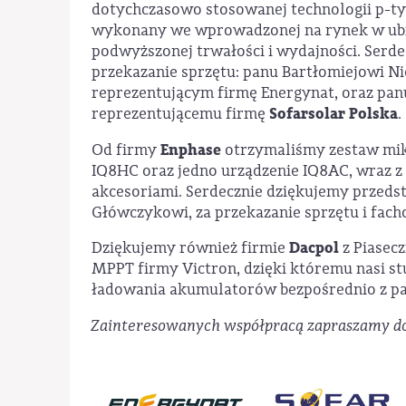
dotychczasowo stosowanej technologii p-typ
wykonany we wprowadzonej na rynek w ubi
podwyższonej trwałości i wydajności. Ser
przekazanie sprzętu: panu Bartłomiejowi 
reprezentującym firmę Energynat, oraz pan
Sofarsolar Polska
reprezentującemu firmę
.
Enphase
Od firmy
otrzymaliśmy zestaw mi
IQ8HC oraz jedno urządzenie IQ8AC, wraz 
akcesoriami. Serdecznie dziękujemy przeds
Główczykowi, za przekazanie sprzętu i fac
Dacpol
Dziękujemy również firmie
z Piasec
MPPT firmy Victron, dzięki któremu nasi s
ładowania akumulatorów bezpośrednio z pa
Zainteresowanych współpracą zapraszamy do 