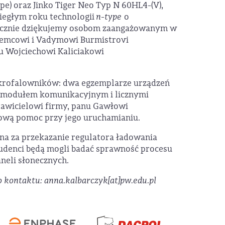
e) oraz Jinko Tiger Neo Typ N 60HL4-(V),
egłym roku technologii
n-type
o
decznie dziękujemy osobom zaangażowanym w
Niemcowi i Vadymowi Burmistrovi
u Wojciechowi Kaliciakowi
krofalowników: dwa egzemplarze urządzeń
z modułem komunikacyjnym i licznymi
tawicielowi firmy, panu Gawłowi
hową pomoc przy jego uruchamianiu.
zna za przekazanie regulatora ładowania
tudenci będą mogli badać sprawność procesu
neli słonecznych.
kontaktu: anna.kalbarczyk[at]pw.edu.pl