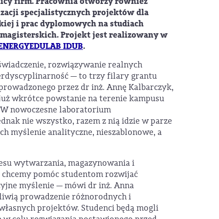
nicy firm. Pracownia otworzy również
zacji specjalistycznych projektów dla
kiej i prac dyplomowych na studiach
 magisterskich. Projekt jest realizowany w
ENERGYEDULAB IDUB
.
świadczenie, rozwiązywanie realnych
rdyscyplinarność — to trzy filary grantu
rowadzonego przez dr inż. Annę Kalbarczyk,
już wkrótce powstanie na terenie kampusu
W nowoczesne laboratorium
dnak nie wszystko, razem z nią idzie w parze
ch myślenie analityczne, nieszablonowe, a
kresu wytwarzania, magazynowania i
ch chcemy pomóc studentom rozwijać
cyjne myślenie — mówi dr inż. Anna
iwią prowadzenie różnorodnych i
własnych projektów. Studenci będą mogli