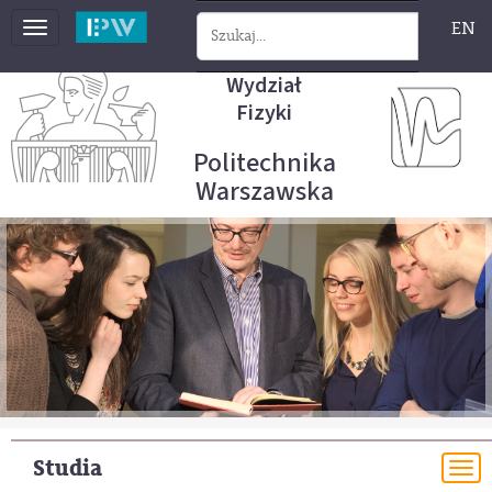
EN
Toggle
navigation
Wydział
Fizyki
Politechnika
Warszawska
Studia
To