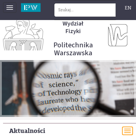
EN
Toggle
navigation
Wydział
Fizyki
Politechnika
Warszawska
Aktualności
To