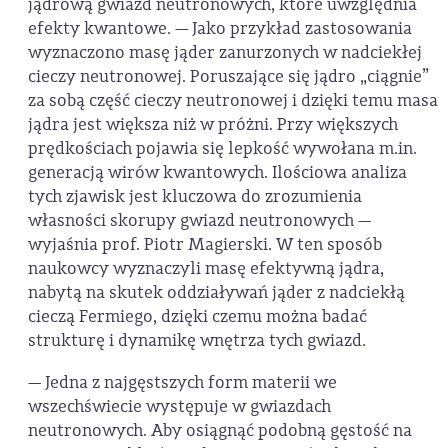
jądrową gwiazd neutronowych, które uwzględnia
efekty kwantowe. — Jako przykład zastosowania
wyznaczono masę jąder zanurzonych w nadciekłej
cieczy neutronowej. Poruszające się jądro „ciągnie”
za sobą część cieczy neutronowej i dzięki temu masa
jądra jest większa niż w próżni. Przy większych
prędkościach pojawia się lepkość wywołana m.in.
generacją wirów kwantowych. Ilościowa analiza
tych zjawisk jest kluczowa do zrozumienia
własności skorupy gwiazd neutronowych —
wyjaśnia prof. Piotr Magierski. W ten sposób
naukowcy wyznaczyli masę efektywną jądra,
nabytą na skutek oddziaływań jąder z nadciekłą
cieczą Fermiego, dzięki czemu można badać
strukturę i dynamikę wnętrza tych gwiazd.
— Jedna z najgęstszych form materii we
wszechświecie występuje w gwiazdach
neutronowych. Aby osiągnąć podobną gęstość na