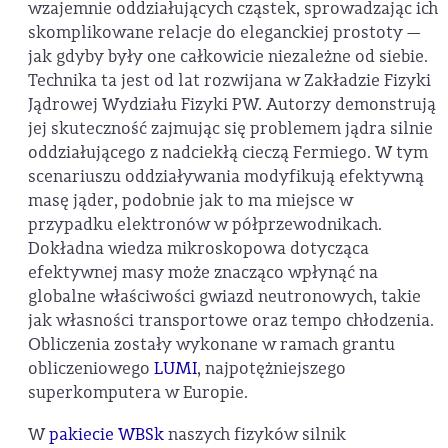
wzajemnie oddziałujących cząstek, sprowadzając ich
skomplikowane relacje do eleganckiej prostoty —
jak gdyby były one całkowicie niezależne od siebie.
Technika ta jest od lat rozwijana w Zakładzie Fizyki
Jądrowej Wydziału Fizyki PW. Autorzy demonstrują
jej skuteczność zajmując się problemem jądra silnie
oddziałującego z nadciekłą cieczą Fermiego. W tym
scenariuszu oddziaływania modyfikują efektywną
masę jąder, podobnie jak to ma miejsce w
przypadku elektronów w półprzewodnikach.
Dokładna wiedza mikroskopowa dotycząca
efektywnej masy może znacząco wpłynąć na
globalne właściwości gwiazd neutronowych, takie
jak własności transportowe oraz tempo chłodzenia.
Obliczenia zostały wykonane w ramach grantu
obliczeniowego
LUMI
, najpotężniejszego
superkomputera w Europie.
W
pakiecie
WBSk
naszych fizyków silnik