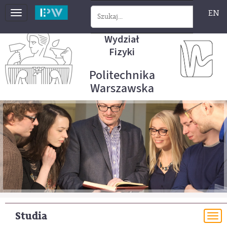
EN
Toggle
navigation
Wydział
Fizyki
Politechnika
Warszawska
Studia
To