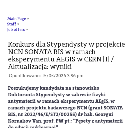
na
Main Page
»
Staff
»
Job offers
»
Konkurs dla Stypendysty w projekcie
NCN SONATA BIS w ramach
eksperymentu AEGIS w CERN [1] /
Aktualizacja: wyniki
Opublikowano: 15/05/2026 3:56 pm
Poszukujemy kandydata na stanowisko
Doktoranta Stypendysty w zakresie fizyki
antymaterii w ramach eksperymentu AEgIS, w
ramach projektu badawczego NCN (grant SONATA
BIS, nr 2022/46/E/ST2/00255) dr hab. Georgui
Kornakov Van, prof. PW pt.: “Pęsety z antymaterii
do edycji nuklearnej”.