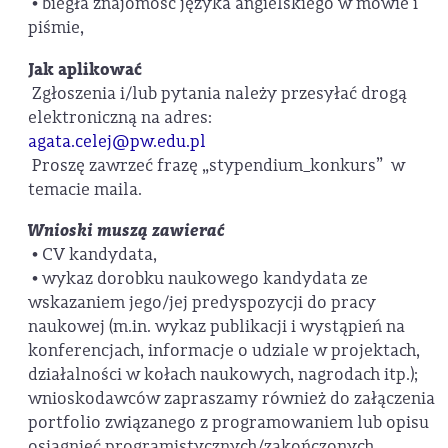
• biegła znajomość języka angielskiego w mowie i
piśmie,
Jak aplikować
Zgłoszenia i/lub pytania należy przesyłać drogą
elektroniczną na adres:
agata.celej@pw.edu.pl
Proszę zawrzeć frazę „stypendium­_konkurs” w
temacie maila.
Wnioski muszą zawierać
• CV kandydata,
• wykaz dorobku naukowego kandydata ze
wskazaniem jego/jej predyspozycji do pracy
naukowej (m.in. wykaz publikacji i wystąpień na
konferencjach, informacje o udziale w projektach,
działalności w kołach naukowych, nagrodach itp.);
wnioskodawców zapraszamy również do załączenia
portfolio związanego z programowaniem lub opisu
osiągnięć programistycznych/zakończonych