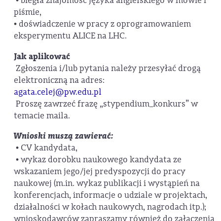
• biegła znajomość języka angielskiego w mowie i
piśmie,
• doświadczenie w pracy z oprogramowaniem
eksperymentu ALICE na LHC.
Jak aplikować
Zgłoszenia i/lub pytania należy przesyłać drogą
elektroniczną na adres:
agata.celej@pw.edu.pl
Proszę zawrzeć frazę „stypendium­_konkurs” w
temacie maila.
Wnioski muszą zawierać:
• CV kandydata,
• wykaz dorobku naukowego kandydata ze
wskazaniem jego/jej predyspozycji do pracy
naukowej (m.in. wykaz publikacji i wystąpień na
konferencjach, informacje o udziale w projektach,
działalności w kołach naukowych, nagrodach itp.);
wnioskodawców zapraszamy również do załączenia