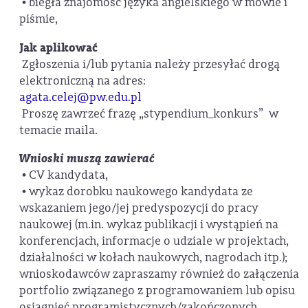
• biegła znajomość języka angielskiego w mowie i
piśmie,
Jak aplikować
Zgłoszenia i/lub pytania należy przesyłać drogą
elektroniczną na adres:
agata.celej@pw.edu.pl
Proszę zawrzeć frazę „stypendium­_konkurs” w
temacie maila.
Wnioski muszą zawierać
• CV kandydata,
• wykaz dorobku naukowego kandydata ze
wskazaniem jego/jej predyspozycji do pracy
naukowej (m.in. wykaz publikacji i wystąpień na
konferencjach, informacje o udziale w projektach,
działalności w kołach naukowych, nagrodach itp.);
wnioskodawców zapraszamy również do załączenia
portfolio związanego z programowaniem lub opisu
osiągnięć programistycznych/zakończonych