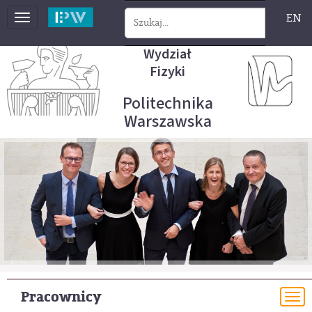
EN
Toggle
navigation
Wydział
Fizyki
Politechnika
Warszawska
Pracownicy
To