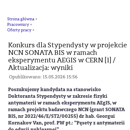
na
Strona główna
»
Pracownicy
»
Oferty pracy
»
Konkurs dla Stypendysty w projekcie
NCN SONATA BIS w ramach
eksperymentu AEGIS w CERN [1] /
Aktualizacja: wyniki
Opublikowano: 15.05.2026 15:56
Poszukujemy kandydata na stanowisko
Doktoranta Stypendysty w zakresie fizyki
antymaterii w ramach eksperymentu AEgIS, w
ramach projektu badawczego NCN (grant SONATA
BIS, nr 2022/46/E/ST2/00255) dr hab. Georgui
Kornakov Van, prof. PW pt.: “Pęsety z antymaterii
do edycji nuklearnej”.