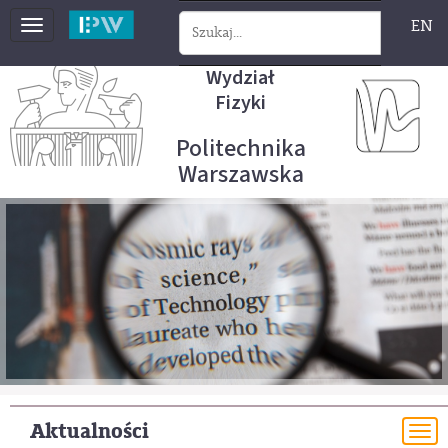
EN
Toggle
navigation
Wydział
Fizyki
Politechnika
Warszawska
Aktualności
To