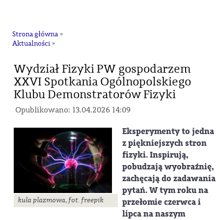
na
Strona główna
»
Aktualności
»
Wydział Fizyki PW gospodarzem
XXVI Spotkania Ogólnopolskiego
Klubu Demonstratorów Fizyki
Opublikowano: 13.04.2026 14:09
Eksperymenty to jedna
z piękniejszych stron
fizyki. Inspirują,
pobudzają wyobraźnię,
zachęcają do zadawania
pytań. W tym roku na
kula plazmowa, fot. freepik
przełomie czerwca i
lipca na naszym